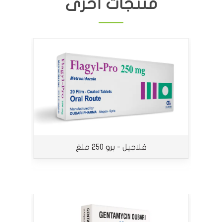
منتجات أخرى
فلاجيل - برو 250 ملغ