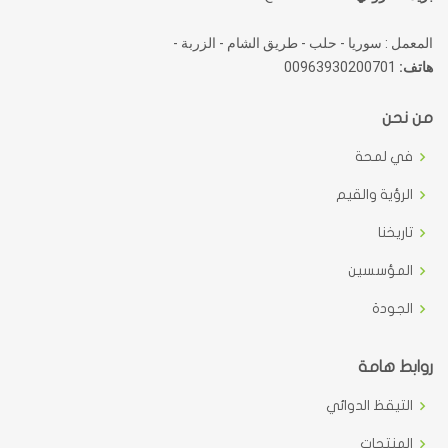
المعمل : سوريا - حلب - طريق الشام - الزربة -
هاتف:
00963930200701
من نحن
في لمحة
الرؤية والقيم
تاريخنا
المؤسسين
الجودة
روابط هامة
التيقظ الدوائي
المنتجات