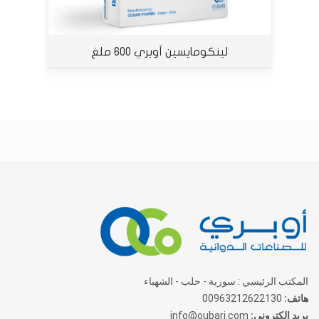
لينكومايسين أوبري 600 ملغ
المكتب الرئيسي : سورية - حلب - الشهباء
هاتف:
00963212622130
بريد الكتروني:
info@oubari.com