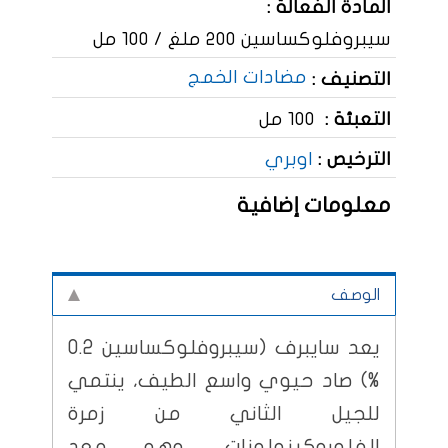
المادة الفعالة :
سيبروفلوكساسين 200 ملغ / 100 مل
مضادات الخمج
التصنيف :
التعبئة :
100 مل
الترخيص :
اوبري
معلومات إضافية
الوصف
يعد سايبرف (سيبروفلوكساسين 0.2
%) صاد حيوي واسع الطيف، ينتمي
للجيل الثاني من زمرة
الفلوروكينولونات، وهو معد