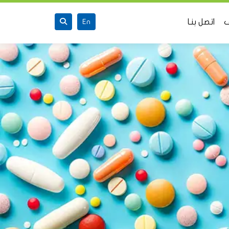
ف
اتصل بنـا
En