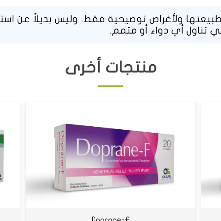
يعتها ولأغراض توضيحية فقط. وليس بديلاً عن استشا
ي تناول أي دواء أو متمم.
منتجات أخرى
Doprane-F