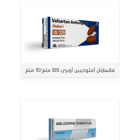
فالسارتان أملوديبين أوبري 320 ملغ/10 ملغ