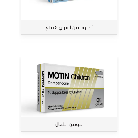
أملوديبين أوبري 5 ملغ
موتين أطفال