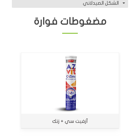
الشكل الصيدلاني
مضغوطات فوارة
آزفيت سي + زنك