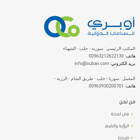
المكتب الرئيسي : سورية - حلب - الشهباء
هاتف:
00963212622130
بريد الكتروني:
info@oubari.com
المعمل : سوريا - حلب - طريق الشام - الزربة -
هاتف:
00963930200701
من نحن
في لمحة
الرؤية والقيم
تاريخنا