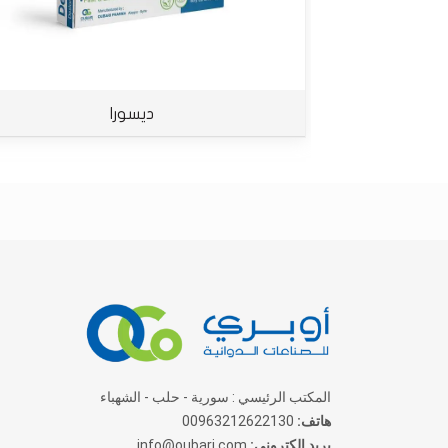
ديسورا
المكتب الرئيسي : سورية - حلب - الشهباء
هاتف:
00963212622130
بريد الكتروني:
info@oubari.com