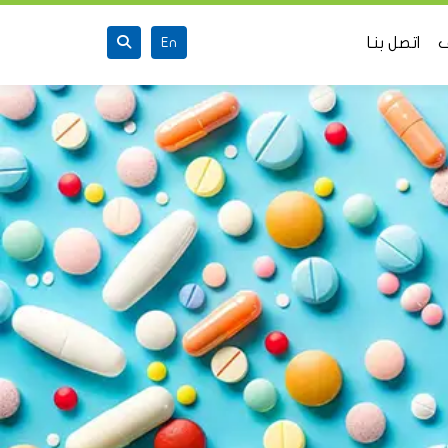
ف
اتصل بنـا
En