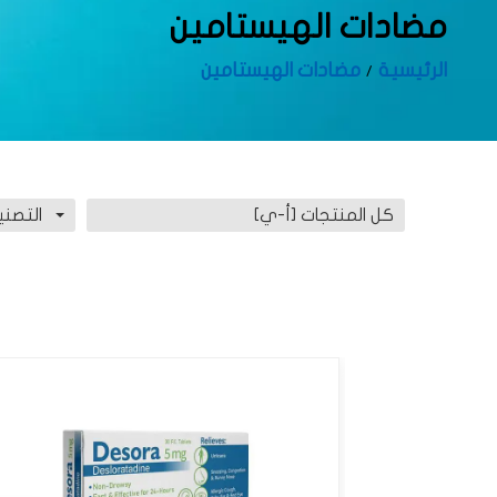
مضادات الهيستامين
الرئيسية
مضادات الهيستامين
كل المنتجات [أ-ي]
التصني